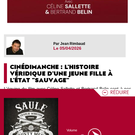
Par Jean Rimbaud
Le 05/04/2026
CINÉDIMANCHE : L'HISTOIRE
VÉRIDIQUE D'UNE JEUNE FILLE À
L'ÉTAT "SAUVAGE"
L'équipe du film avec Céline Sallette et Bertrand Belin sont à nos
côtés pour évoquer ce film qui revient sur le choix d'une jeune
adolescente de partir vivre dans la nature dans les Cévennes.
Programme CN'O : Ciné Dimanche
Volume