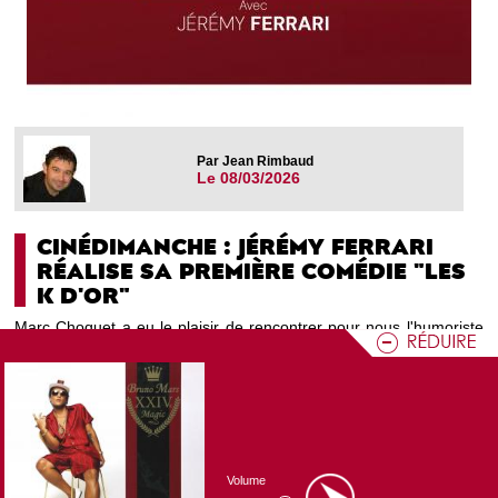
Par Jean Rimbaud
Le 08/03/2026
CINÉDIMANCHE : JÉRÉMY FERRARI
RÉALISE SA PREMIÈRE COMÉDIE "LES
K D'OR"
Marc Choquet a eu le plaisir de rencontrer pour nous l'humoriste
qui fait le plein dans les salles de spectacle, et qui sort ce
mercredi son premier grand film d'aventure et d'humour.
Programme CN'O : Ciné Dimanche
Volume