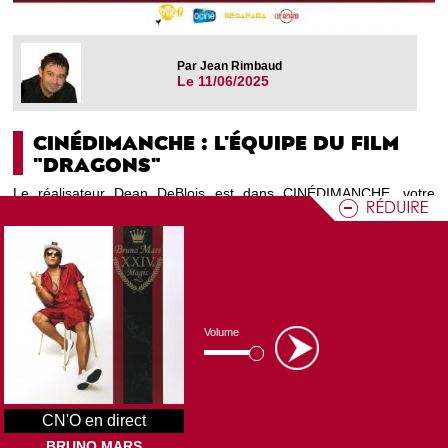
Par Jean Rimbaud
Le 11/06/2025
CINÉDIMANCHE : L'ÉQUIPE DU FILM
"DRAGONS"
Le réalisateur Dean DeBlois est dans CINÉDIMANCHE, votre
rendez-vous consacré au 7ème Art, direction l'île de Berk et la
sortie du film "Dragons'" !
Programme CN'O : Ciné Dimanche
Volume
CN'O en direct
BRUNO MARS