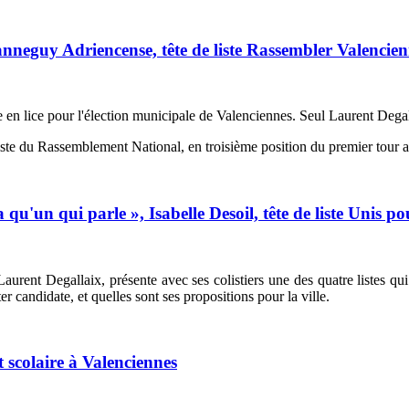
guy Adriencense, tête de liste Rassembler Valencien
 en lice pour l'élection municipale de Valenciennes. Seul Laurent Degalla
iste du Rassemblement National, en troisième position du premier tour
qu'un qui parle », Isabelle Desoil, tête de liste Unis p
 Laurent Degallaix, présente avec ses colistiers une des quatre listes qu
r candidate, et quelles sont ses propositions pour la ville.
 scolaire à Valenciennes