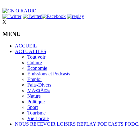
X
MENU
ACCUEIL
ACTUALITES
Tout voir
Culture
Économie
Emissions et Podcasts
Emploi
Faits-Divers
MÃ©tÃ©o
Nature
Politique
Sport
Tourisme
Vie Locale
NOUS RECEVOIR
LOISIRS
REPLAY
PODCASTS
PODC
Volume