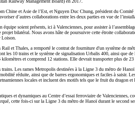
litan Railway Management Board) en 2017.
lstom Chine et Asie de l’Est, et Nguyen Duc Chung, président du Comité
avoriser d’autres collaborations entre les deux parties en vue de l’insta
équipe soient présents, ici à Valenciennes, pour assister à l’assemblag
ojet bilatéral. Nous avons hâte de poursuivre cette étroite collaborati
r Loison.
Rail et Thales, a remporté le contrat de fourniture d'un système de métr
nt les 10 trains et le système de signalisation Urbalis 400, ainsi que de
 kilomètres et comprend 12 stations. Elle devrait transporter plus de 23 
trains. Les rames Metropolis destinées à la Ligne 3 du métro de Hanoï 
 mobilité réduite, ainsi que de barres ergonomiques et faciles à saisir. 
ietnamiennes locales et incluent des motifs tels que le fruit du dragon et 
statiques et dynamiques au Centre d’essai ferroviaire de Valenciennes, 
rqué, cette fois-ci sur la Ligne 3 du métro de Hanoï durant le second s