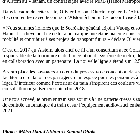
d’Alstom au Vietnam, un contrat signé avec le MRB (Hanoi Metropo
Dans le cadre de cette visite, Olivier Loison, Directeur général d’A
d’accord en lien avec le contrat d’Alstom à Hanoï. Cet accord vise à f
« Nous sommes honorés que le Secrétaire général adjoint Vuong et son 
Hanoï. L’achèvement de cette rame marque une étape majeure dans ce pr
mobilité et contribuer à ses projets de transport futurs » déclare Olivie
C’est en 2017 qu’Alstom, alors chef de fil d'un consortium avec Colas 
responsable de la fourniture et de l’intégration du système de métro, do
en collaboration avec un partenaire. La nouvelle ligne s’étend sur 12,5
Alstom place les passagers au cœur du processus de conception de ses 
faciliter la circulation des passagers, d'un espace pour les personnes à
léger. L’intérieur comme l’extérieur du train s'inspirent des couleurs v
consultation organisée en septembre 2018.
Une fois achevé, le premier train sera soumis à une batterie d’essais 
de contrôle automatique du train et sur l’équipement audiovisuel emba
2021.
Photo : Métro Hanoï Alstom © Samuel Dhote