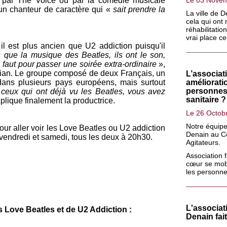
Le 03 Nove
sé par The
Voice
ou par la comédie musicale
n chanteur de caractère qui «
sait prendre la
La ville de 
cela qui ont
réhabilitatio
vrai place c
l est plus ancien que U2 addiction puisqu'il
que la musique des Beatles, ils ont le son,
il faut pour passer une soirée extra-ordinaire
»,
ian
. Le groupe composé de deux Français, un
L’associat
améliorati
dans plusieurs pays européens
, mais
surtout
personnes e
ceux qui ont déjà vu les Beatles, vous avez
sanitaire ?
plique finalement la productrice.
Le 26 Octob
Notre équipe 
ur aller voir les Love Beatles ou U2 addiction
Denain au Cœ
vendredi et samedi, tous les deux à
20h30
.
Agitateurs.
Association 
cœur se mob
les personnes
L'associat
 Love Beatles et de U2 Addiction :
Denain fai