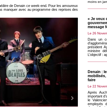
moins en jam
théâtre de Denain ce week-end. Pour les amoureux
pas manquer avec au programme des reprises des
« Je veux 
gouvernem
message fo
Le 26 Nove
Dans un c
d’agglomér
président A
ministre dé
L’objectif :
Denain : le
mobilisés, 
faire
Le 22 Nove
Après Auch
important d’
le Valencie
employés d