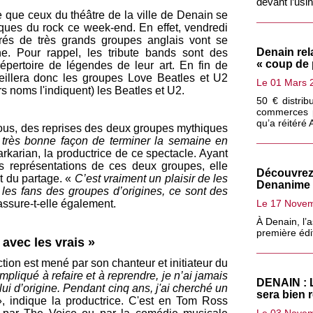
devant l’usin
te que ceux du théâtre de la ville de Denain se
siques du rock ce week-end. En effet, vendredi
rés de très grands groupes anglais vont se
Denain rel
ne
. Pour rappel, les tribute bands sont des
« coup de
pertoire de légendes de leur art. En fin de
eillera donc
les groupes
Love Beatles et U2
Le 01 Mars 
s noms l'indiquent) les Beatles et U2.
50 € distrib
commerces pa
qu’a réitéré
us, des reprises des deux groupes mythiques
très bonne façon de terminer la semaine en
rkarian
, la productrice de ce spectacle. Ayant
es représentations de ces deux groupes, elle
Découvrez 
et du partage. «
C’est vraiment un plaisir de les
Denanime 
ur les fans des groupes d’origines, ce sont des
Le 17 Nove
assure-t-elle également.
À Denain, l’
première édit
 avec les vrais »
tion est mené par son chanteur et initiateur du
pliqué à refaire et à reprendre, je n’ai jamais
DENAIN : L
lui d’origine. Pendant cinq ans
, j'
ai cherché un
sera bien 
, indique la productrice. C'est en Tom
Ross