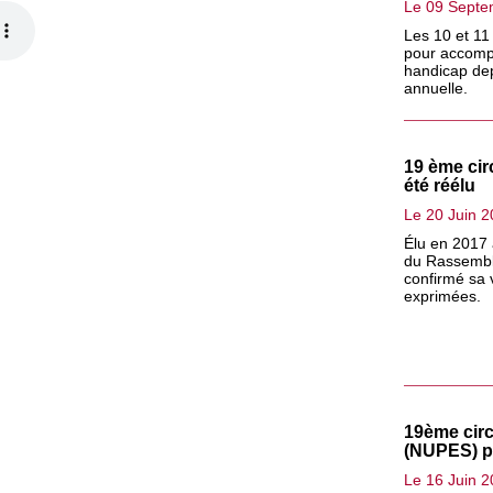
Le 09 Septe
Les 10 et 11
pour accomp
handicap dep
annuelle.
19 ème cir
été réélu
Le 20 Juin 
Élu en 2017 
du Rassembl
confirmé sa 
exprimées.
19ème circ
(NUPES) pa
Le 16 Juin 