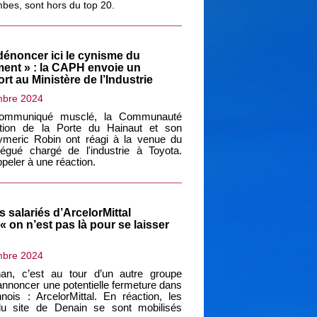
bes, sont hors du top 20.
dénoncer ici le cynisme du
ent » : la CAPH envoie un
rt au Ministère de l’Industrie
mbre 2024
ommuniqué musclé, la Communauté
ation de la Porte du Hainaut et son
ymeric Robin ont réagi à la venue du
légué chargé de l'industrie à Toyota.
 appeler à une réaction.
s salariés d’ArcelorMittal
« on n’est pas là pour se laisser
mbre 2024
an, c’est au tour d’un autre groupe
annoncer une potentielle fermeture dans
nnois : ArcelorMittal. En réaction, les
u site de Denain se sont mobilisés