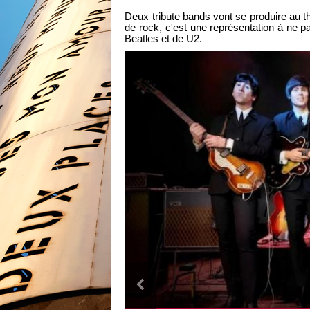
Deux tribute bands vont se produire au 
de rock
, c'est
une représentation à ne 
Beatles et de U2.