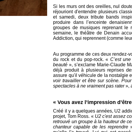
Si les murs ont des oreilles, nul dou
réjouriont d'entendre plusieurs clas
et
samedi,
deux tribute bands inspi
produire dans l’enceinte
denaisien
groupes de musiques reprenant le ré
semaine, le théâtre de Denain accu
Addiction, qui reprennent (comme leur
Au programme de ces deux rendez-vo
du rock et du pop-rock. «
C’est une 
beauté
», s’exclame
Marie-Claude
Ma
déjà produit à plusieurs reprises d
assure qu'il véhicule de la nostalgie 
voir travailler et être sur scène. Po
spectacles à ne vraiment pas rater
», 
« Vous avez l’impression d’être
Créé il y a quelques années, U2 addic
projet, Tom Ross. «
U2 c'est assez com
retrouvé un groupe à la hauteur de ce
chanteur capable de les reprendre
»