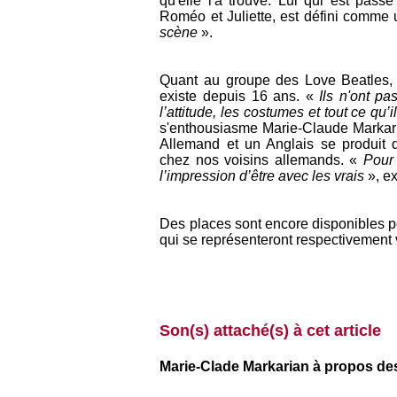
qu'elle l'a trouvé. Lui qui est pas
Roméo et
Juliette,
est
défini comme u
scène
».
Quant au groupe des Love Beatles, i
existe depuis 16 ans. «
Ils n'ont
pas 
l’attitude, les costumes et tout ce qu’
s'enthousiasme Marie-Claude
Markar
Allemand et un Anglais se produit 
chez nos voisins allemands. «
Pour 
l’impression d’être avec les vrais
», ex
Des places sont encore disponibles po
qui se représenteront respectivement 
Son(s) attaché(s) à cet article
Marie-Clade Markarian à propos des