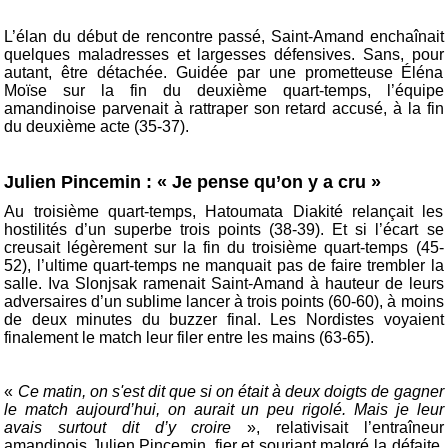
L’élan du début de rencontre passé, Saint-Amand enchaînait
quelques maladresses et largesses défensives. Sans, pour
autant, être détachée. Guidée par une prometteuse Éléna
Moïse sur la fin du deuxième quart-temps, l’équipe
amandinoise parvenait à rattraper son retard accusé, à la fin
du deuxième acte (35-37).
Julien Pincemin : « Je pense qu’on y a cru »
Au troisième quart-temps, Hatoumata Diakité relançait les
hostilités d’un superbe trois points (38-39). Et si l’écart se
creusait légèrement sur la fin du troisième quart-temps (45-
52), l’ultime quart-temps ne manquait pas de faire trembler la
salle. Iva Slonjsak ramenait Saint-Amand à hauteur de leurs
adversaires d’un sublime lancer à trois points (60-60), à moins
de deux minutes du buzzer final. Les Nordistes voyaient
finalement le match leur filer entre les mains (63-65).
«
Ce matin, on s'est dit que si on était à deux doigts de gagner
le match aujourd’hui, on aurait un peu rigolé. Mais je leur
avais surtout dit d’y croire
», relativisait l’entraîneur
amandinois Julien Pincemin, fier et souriant malgré la défaite.