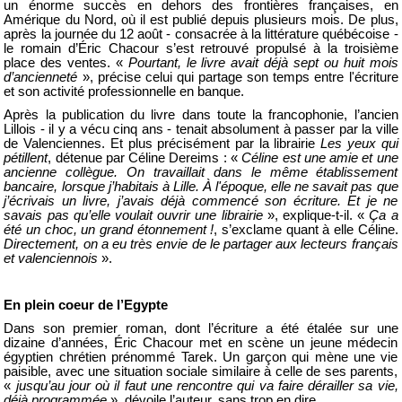
un énorme succès en dehors des frontières françaises, en
Amérique du Nord, où il est publié depuis plusieurs mois. De plus,
après la journée du 12 août - consacrée à la littérature québécoise -
le romain d’Éric Chacour s’est retrouvé propulsé à la troisième
place des ventes. «
Pourtant, le livre avait déjà sept ou huit mois
d’ancienneté
», précise celui qui partage son temps entre l'écriture
et son activité professionnelle en banque.
Après la publication du livre dans toute la francophonie, l’ancien
Lillois - il y a vécu cinq ans - tenait absolument à passer par la ville
de Valenciennes. Et plus précisément par la librairie
Les yeux qui
pétillent
, détenue par
Céline Dereims : «
Céline est une amie et une
ancienne collègue. On travaillait dans le même établissement
bancaire, lorsque j’habitais à Lille. À l'époque, elle ne savait pas que
j’écrivais un livre, j’avais déjà commencé son écriture. Et je ne
savais pas qu’elle voulait ouvrir une librairie
», explique-t-il. «
Ça a
été un choc, un grand étonnement !
, s’exclame quant à elle Céline.
Directement, on a eu très envie de le partager aux lecteurs français
et valenciennois
».
En plein coeur de l’Egypte
Dans son premier roman, dont l’écriture a été étalée sur une
dizaine d’années, Éric Chacour met en scène un jeune médecin
égyptien chrétien prénommé Tarek. Un garçon qui mène une vie
paisible, avec une situation sociale similaire à celle de ses parents,
«
jusqu’au jour où il faut une rencontre qui va faire dérailler sa vie,
déjà programmée
», dévoile l’auteur, sans trop en dire.