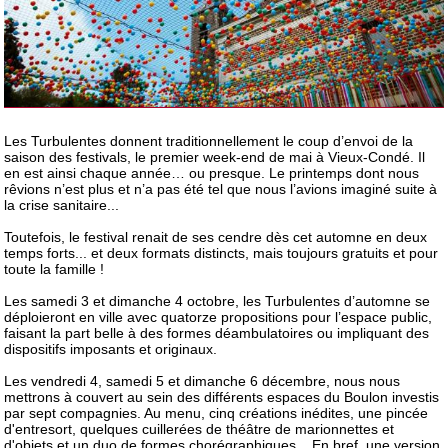
Les Turbulentes donnent traditionnellement le coup d’envoi de la
saison des festivals, le premier week-end de mai à Vieux-Condé. Il
en est ainsi chaque année… ou presque. Le printemps dont nous
rêvions n’est plus et n’a pas été tel que nous l’avions imaginé suite à
la crise sanitaire...
Toutefois, le festival renait de ses cendre dès cet automne en deux
temps forts... et deux formats distincts, mais toujours gratuits et pour
toute la famille !
Les samedi 3 et dimanche 4 octobre, les Turbulentes d’automne se
déploieront en ville avec quatorze propositions pour l’espace public,
faisant la part belle à des formes déambulatoires ou impliquant des
dispositifs imposants et originaux.
Les vendredi 4, samedi 5 et dimanche 6 décembre, nous nous
mettrons à couvert au sein des différents espaces du Boulon investis
par sept compagnies. Au menu, cinq créations inédites, une pincée
d'entresort, quelques cuillerées de théâtre de marionnettes et
d'objets et un duo de formes chorégraphiques... En bref, une version