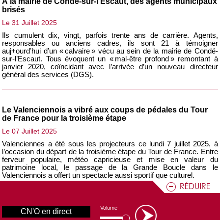
À la mairie de Condé-sur-l’Escaut, des agents municipaux
brisés
Le 31 Juillet 2025
Ils cumulent dix, vingt, parfois trente ans de carrière. Agents,
responsables ou anciens cadres, ils sont 21 à témoigner
auj+ourd’hui d’un « calvaire » vécu au sein de la mairie de Condé-
sur-l’Escaut. Tous évoquent un « mal-être profond » remontant à
janvier 2020, coïncidant avec l’arrivée d’un nouveau directeur
général des services (DGS).
Le Valenciennois a vibré aux coups de pédales du Tour
de France pour la troisième étape
Le 07 Juillet 2025
Valenciennes a été sous les projecteurs ce lundi 7 juillet 2025, à
l’occasion du départ de la troisième étape du Tour de France. Entre
ferveur populaire, météo capricieuse et mise en valeur du
patrimoine local, le passage de la Grande Boucle dans le
Volume
Valenciennois a offert un spectacle aussi sportif que culturel.
CN'O en direct