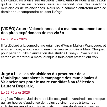
L'ex candidats à diverses élections valenciennoise nous a fait savoir
qu'il a déposé un recours suite au second tour des élections
municipales de Valenciennes. Nous nous sommes entretenu avec ce
dernier pour comprendre ce dont il s'agit.
[VIDÉO] Artus : Valenciennes est « malheureusement une
des pires expériences de ma vie ! »
Le 03 Mars 2026
Il l’a déclaré à la comédienne originaire d’Anzin Mallory Wanecque, et
à notre micro, à l’occasion d’une interview accordée à Marc Choquet
pour parler du film d’animation des studios Disney - Pixar sur les
écrans ce mercredi 4 mars, auxquels tous deux prêtent leur voix.
Jugé à Lille, les réquisitions du procureur de la
république parasitent la campagne des municipales à
Valenciennes pour le maire candidat à sa réélection
Laurent Degallaix,
Le 22 Février 2026
Jugé au Tribunal Judiciaire de Lille ces jeudi et vendredi, les presque
quinze heures d’audience dont plus de cinq heures à tenter de
solliciter un report pour les avocats du maire de Valenciennes, se