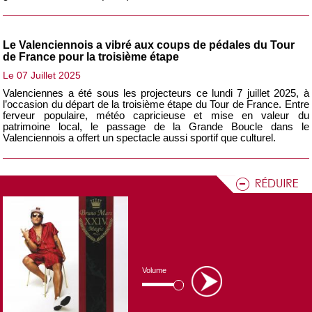
Le Valenciennois a vibré aux coups de pédales du Tour
de France pour la troisième étape
Le 07 Juillet 2025
Valenciennes a été sous les projecteurs ce lundi 7 juillet 2025, à
l’occasion du départ de la troisième étape du Tour de France. Entre
ferveur populaire, météo capricieuse et mise en valeur du
patrimoine local, le passage de la Grande Boucle dans le
Valenciennois a offert un spectacle aussi sportif que culturel.
Intoxications alimentaires à Saint-Quentin : les clubs du
Valenciennois appelés à la vigilance
Le 24 Juin 2025
Plusieurs clubs du Valenciennois ayant participé au tournoi du
« Festival des Petits As » à Saint‑Quentin sont appelés à la plus
grande vigilance par l’ARS. Une alerte a été lancée après des cas
d’intoxication alimentaire liés à de la viande contaminée, ayant
Volume
provoqué des hospitalisations et un décès chez des enfants.