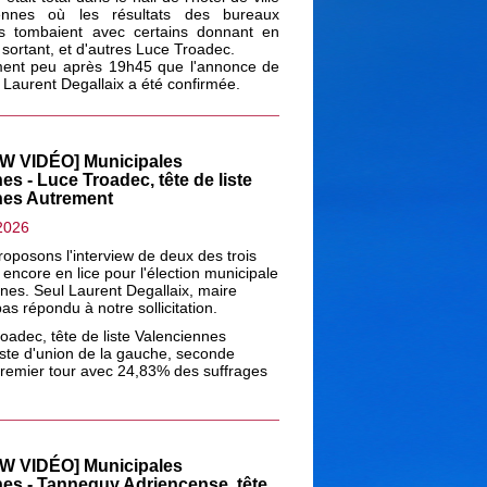
ennes où les résultats des bureaux
is tombaient avec certains donnant en
 sortant, et d'autres Luce Troadec.
ement peu après 19h45 que l'annonce de
de Laurent Degallaix a été confirmée.
W VIDÉO] Municipales
es - Luce Troadec, tête de liste
nes Autrement
2026
oposons l'interview de deux des trois
e encore en lice pour l'élection municipale
nes. Seul Laurent Degallaix, maire
pas répondu à notre sollicitation.
roadec, tête de liste Valenciennes
iste d'union de la gauche, seconde
premier tour avec 24,83% des suffrages
W VIDÉO] Municipales
es - Tanneguy Adriencense, tête