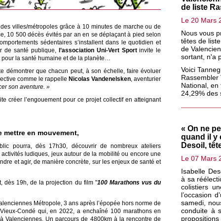
de liste R
Le 20 Mars 
ndes villes/métropoles grâce à 10 minutes de marche ou de
Nous vous pr
ce, 10 500 décès évités par an en se déplaçant à pied selon
têtes de list
portements sédentaires s’installent dans le quotidien et
de Valencien
ur de santé publique,
l’association Uni-Vert Sport
invite le
sortant, n'a 
t pour la santé humaine et de la planète…
Voici Tanneg
e démontrer que chacun peut, à son échelle, faire évoluer
Rassembler 
lective comme le rappelle
Nicolas Vandenelsken
, aventurier
National, en
er son aventure. »
24,29% des 
haite créer l’engouement pour ce projet collectif en atteignant
« On ne pe
se mettre en mouvement,
quand il y 
Desoil, tê
blic pourra, dès 17h30, découvrir de nombreux ateliers
 : activités ludiques, jeux autour de la mobilité ou encore une
Le 07 Mars 
dre et agir, de manière concrète, sur les enjeux de santé et
Isabelle Des
à sa réélect
 dès 19h, de la projection du film "
100 Marathons vus du
colistiers u
l’occasion d
samedi, nous
Valenciennes Métropole, 3 ans après l’épopée hors norme de
conduite à s
e Vieux-Condé qui, en 2022, a enchaîné 100 marathons en
propositions 
 à Valenciennes. Un parcours de 4800km à la rencontre de