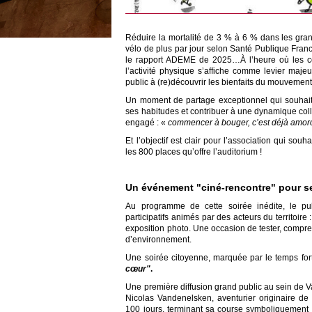
Réduire la mortalité de 3 % à 6 % dans les gra
vélo de plus par jour selon Santé Publique Fran
le rapport ADEME de 2025…À l’heure où les com
l’activité physique s’affiche comme levier maje
public à (re)découvrir les bienfaits du mouvemen
Un moment de partage exceptionnel qui souhait
ses habitudes et contribuer à une dynamique col
engagé : «
commencer à bouger, c’est déjà amorc
Et l’objectif est clair pour l’association qui sou
les 800 places qu’offre l’auditorium !
Un événement "ciné-rencontre" pour 
Au programme de cette soirée inédite, le pu
participatifs animés par des acteurs du territoire
exposition photo. Une occasion de tester, compren
d’environnement.
Une soirée citoyenne, marquée par le temps fort,
cœur"
.
Une première diffusion grand public au sein de 
Nicolas Vandenelsken, aventurier originaire d
100 jours, terminant sa course symboliquement