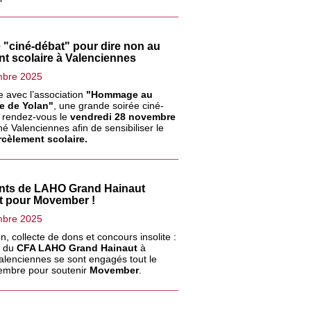
 "ciné-débat" pour dire non au
t scolaire à Valenciennes
mbre 2025
 avec l’association
"Hommage au
e de Yolan"
, une grande soirée ciné-
 rendez-vous le
vendredi 28 novembre
é Valenciennes afin de sensibiliser le
cèlement scolaire.
ants de LAHO Grand Hainaut
t pour Movember !
mbre 2025
on, collecte de dons et concours insolite :
s du
CFA LAHO Grand Hainaut
à
alenciennes se sont engagés tout le
embre pour soutenir
Movember
.