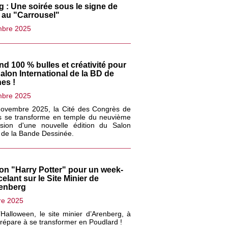
 : Une soirée sous le signe de
au "Carrousel"
mbre 2025
d 100 % bulles et créativité pour
alon International de la BD de
es !
mbre 2025
novembre 2025, la Cité des Congrès de
s se transforme en temple du neuvième
asion d'une nouvelle édition du Salon
l de la Bande Dessinée.
on "Harry Potter" pour un week-
elant sur le Site Minier de
renberg
re 2025
d’Halloween, le site minier d’Arenberg, à
prépare à se transformer en Poudlard !