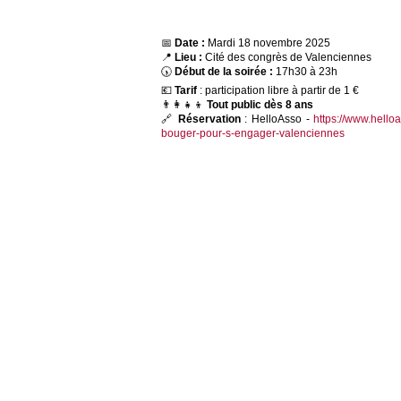
📅
Date :
Mardi 18 novembre 2025
📍
Lieu :
Cité des congrès de Valenciennes
🕠
Début de la soirée :
17h30 à 23h
💶
Tarif
: participation libre à partir de 1 €
👨‍👩‍👧‍👦
Tout public dès 8 ans
🔗
Réservation
: HelloAsso -
https://www.hello
bouger-pour-s-engager-valenciennes