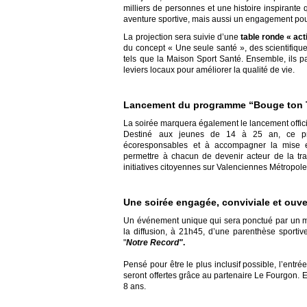
milliers de personnes et une histoire inspirante 
aventure sportive, mais aussi un engagement pour 
La projection sera suivie d’une
table ronde « act
du concept « Une seule santé », des scientifi
tels que la Maison Sport Santé. Ensemble, ils part
leviers locaux pour améliorer la qualité de vie.
Lancement du programme “Bouge ton Te
La soirée marquera également le lancement offici
Destiné aux jeunes de 14 à 25 an, ce pro
écoresponsables et à accompagner la mise 
permettre à chacun de devenir acteur de la tran
initiatives citoyennes sur Valenciennes Métropole
Une soirée engagée, conviviale et ouve
Un événement unique qui sera ponctué par un mo
la diffusion, à 21h45, d’une parenthèse sporti
"
Notre Record"
.
Pensé pour être le plus inclusif possible, l’entrée
seront offertes grâce au partenaire Le Fourgon. E
8 ans.