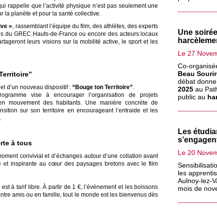
qui rappelle que l’activité physique n’est pas seulement une
la planète et pour la santé collective.
ive »
, rassemblant l’équipe du film, des athlètes, des experts
Une soirée
ques du GREC Hauts-de-France ou encore des acteurs locaux
harcèlemen
ageront leurs visions sur la mobilité active, le sport et les
Le 27 Nove
Co-organisée
Beau Sourir
rritoire”
débat donne
el d’un nouveau dispositif :
“Bouge ton Territoire”
.
2025
au Path
gramme vise à encourager l’organisation de projets
public au
har
en mouvement des habitants. Une manière concrète de
sition sur son territoire en encourageant l’entraide et les
.
Les étudi
s’engagen
rte à tous
Le 20 Nove
ment convivial et d’échanges autour d’une collation avant
ve et inspirante au cœur des paysages bretons avec le film
Sensibilisati
les apprenti
Aulnoy-lez-V
 est à tarif libre. À partir de 1 €, l’événement et les boissons
mois de nov
ntre amis ou en famille, tout le monde est les bienvenus dès