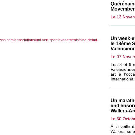
Quérénaing
Movember 
Le 13 Nove
Un week-en
asso.com/associations/uni-vert-sport/evenements/cine-debat-
le 18ème S
Valencienn
Le 07 Nove
Les 8 et 9 
Valencienne
art à l’occ
Internationa
Un marath
end ensorc
Wallers-A
Le 30 Octob
À la veille 
Wallers, se 