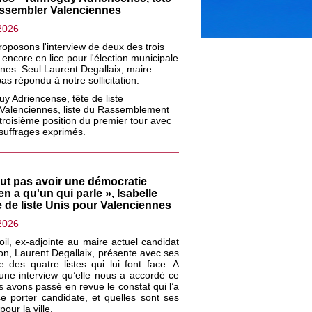
assembler Valenciennes
2026
oposons l'interview de deux des trois
e encore en lice pour l'élection municipale
nes. Seul Laurent Degallaix, maire
pas répondu à notre sollicitation.
uy Adriencense, tête de liste
Valenciennes, liste du Rassemblement
 troisième position du premier tour avec
suffrages exprimés.
ut pas avoir une démocratie
en a qu'un qui parle », Isabelle
te de liste Unis pour Valenciennes
2026
oil, ex-adjointe au maire actuel candidat
ion, Laurent Degallaix, présente avec ses
ne des quatre listes qui lui font face. A
’une interview qu’elle nous a accordé ce
 avons passé en revue le constat qui l’a
e porter candidate, et quelles sont ses
pour la ville.