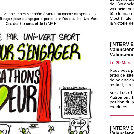
de Valenci
valencienno
tête le maire
e Valenciennes s’apprête à vibrer au rythme du sport, de la
C'est final
 Bouger pour s’engager »
portée par l’association
Uni-Vert
la victoire 
 la Cité des Congrès et de la MAIF.
[INTERVIE
Valencienn
Valencien
Le 20 Mars 
Nous vous pr
têtes de list
de Valencien
sortant, n'a 
Voici Luce T
Autrement, l
position du 
exprimés.
[INTERVIE
Valencienn