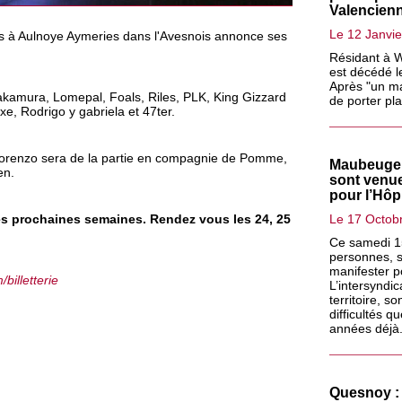
Valencienn
Le 12 Janvi
tes à Aulnoye Aymeries dans l'Avesnois annonce ses
Résidant à W
est décédé l
Après "un ma
akamura, Lomepal, Foals, Riles, PLK, King Gizzard
de porter pla
uxe, Rodrigo y gabriela et 47ter.
, Lorenzo sera de la partie en compagnie de Pomme,
Maubeuge 
en.
sont venue
pour l’Hôpi
les prochaines semaines. Rendez vous les 24, 25
Le 17 Octob
Ce samedi 15
personnes, s
manifester p
billetterie
L’intersyndic
territoire, 
difficultés q
années déjà
Quesnoy : 