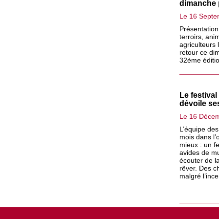
dimanche 
Le 16 Septe
Présentation
terroirs, ani
agriculteurs 
retour ce di
32ème éditio
Le festiva
dévoile se
Le 16 Déce
L’équipe des
mois dans l’o
mieux : un fe
avides de mu
écouter de l
rêver. Des c
malgré l’ince