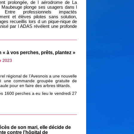
ment prolongée, de l aérodrome de La
 Maubeuge plonge ses usagers dans l
e. Entre professionnels impactés
ent et élèves pilotes sans solution,
ges recueillis lors d un pique-nique de
anisé par l ADAS révèlent une profonde
n « à vos perches, prêts, plantez »
r 2023
rel régional de l’Avesnois a une nouvelle
isé une commande groupée gratuite de
aule pour en faire des arbres têtards.
s 1600 perches a eu lieu le vendredi 27
écès de son mari, elle décide de
nte contre l’hôpital de