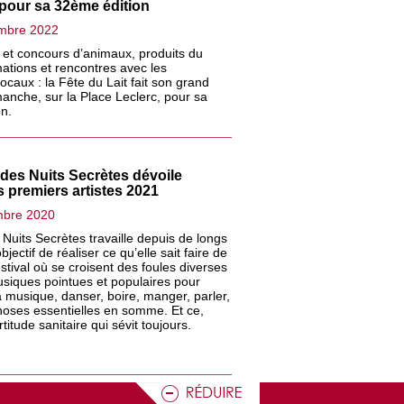
pour sa 32ème édition
mbre 2022
 et concours d’animaux, produits du
mations et rencontres avec les
locaux : la Fête du Lait fait son grand
manche, sur la Place Leclerc, pour sa
n.
l des Nuits Secrètes dévoile
s premiers artistes 2021
mbre 2020
 Nuits Secrètes travaille depuis de longs
bjectif de réaliser ce qu’elle sait faire de
stival où se croisent des foules diverses
siques pointues et populaires pour
a musique, danser, boire, manger, parler,
hoses essentielles en somme. Et ce,
rtitude sanitaire qui sévit toujours.