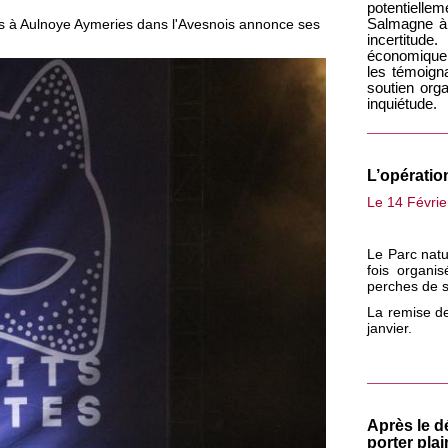
potentielle
tes à Aulnoye Aymeries dans l'Avesnois annonce ses
Salmagne à
incertitud
économiquem
les témoigna
soutien org
inquiétude.
L’opératio
Le 14 Févrie
Le Parc natu
fois organ
perches de s
La remise de
janvier.
Après le d
porter plai