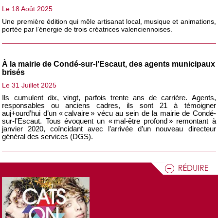
Le 18 Août 2025
Une première édition qui mêle artisanat local, musique et animations,
portée par l’énergie de trois créatrices valenciennoises.
À la mairie de Condé-sur-l’Escaut, des agents municipaux
brisés
Le 31 Juillet 2025
Ils cumulent dix, vingt, parfois trente ans de carrière. Agents,
responsables ou anciens cadres, ils sont 21 à témoigner
auj+ourd’hui d’un « calvaire » vécu au sein de la mairie de Condé-
sur-l’Escaut. Tous évoquent un « mal-être profond » remontant à
janvier 2020, coïncidant avec l’arrivée d’un nouveau directeur
général des services (DGS).
Le Valenciennois a vibré aux coups de pédales du Tour
de France pour la troisième étape
Le 07 Juillet 2025
Valenciennes a été sous les projecteurs ce lundi 7 juillet 2025, à
l’occasion du départ de la troisième étape du Tour de France. Entre