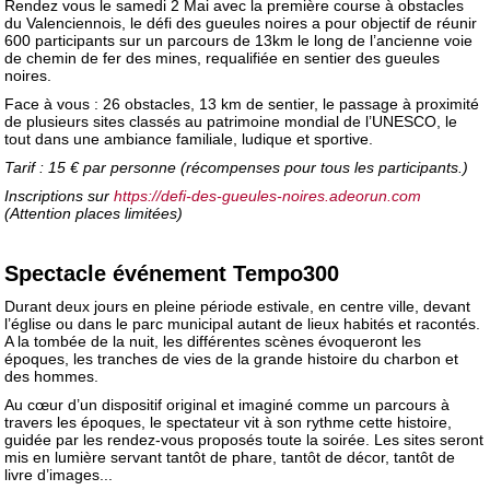
Rendez vous le samedi 2 Mai avec la première course à obstacles
du Valenciennois, le défi des gueules noires a pour objectif de réunir
600 participants sur un parcours de 13km le long de l’ancienne voie
de chemin de fer des mines, requalifiée en sentier des gueules
noires.
Face à vous : 26 obstacles, 13 km de sentier, le passage à proximité
de plusieurs sites classés au patrimoine mondial de l’UNESCO, le
tout dans une ambiance familiale, ludique et sportive.
Tarif : 15 € par personne (récompenses pour tous les participants.)
Inscriptions sur
https://defi-des-gueules-noires.adeorun.com
(Attention places limitées)
Spectacle événement Tempo300
Durant deux jours en pleine période estivale, en centre ville, devant
l’église ou dans le parc municipal autant de lieux habités et racontés.
A la tombée de la nuit, les différentes scènes évoqueront les
époques, les tranches de vies de la grande histoire du charbon et
des hommes.
Au cœur d’un dispositif original et imaginé comme un parcours à
travers les époques, le spectateur vit à son rythme cette histoire,
guidée par les rendez-vous proposés toute la soirée. Les sites seront
mis en lumière servant tantôt de phare, tantôt de décor, tantôt de
livre d’images...