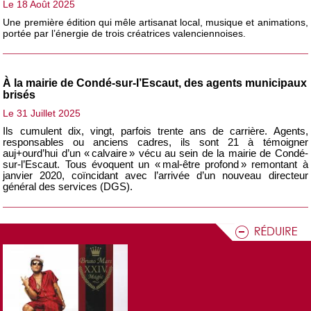
Le 18 Août 2025
Une première édition qui mêle artisanat local, musique et animations,
portée par l’énergie de trois créatrices valenciennoises.
À la mairie de Condé-sur-l’Escaut, des agents municipaux
brisés
Le 31 Juillet 2025
Ils cumulent dix, vingt, parfois trente ans de carrière. Agents,
responsables ou anciens cadres, ils sont 21 à témoigner
auj+ourd’hui d’un « calvaire » vécu au sein de la mairie de Condé-
sur-l’Escaut. Tous évoquent un « mal-être profond » remontant à
janvier 2020, coïncidant avec l’arrivée d’un nouveau directeur
général des services (DGS).
Le Valenciennois a vibré aux coups de pédales du Tour
de France pour la troisième étape
Le 07 Juillet 2025
Valenciennes a été sous les projecteurs ce lundi 7 juillet 2025, à
l’occasion du départ de la troisième étape du Tour de France. Entre
ferveur populaire, météo capricieuse et mise en valeur du