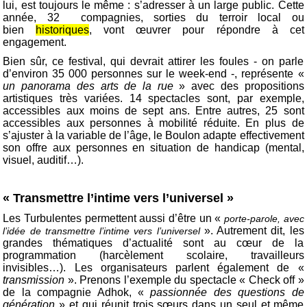
lui, est toujours le même : s’adresser à un large public. Cette
année, 32 compagnies, sorties du terroir local ou
bien
historiques
, vont œuvrer pour répondre à cet
engagement.
Bien sûr, ce festival, qui devrait attirer les foules - on parle
d’environ 35 000 personnes sur le week-end -, représente «
un panorama des arts de la rue
» avec des propositions
artistiques très variées. 14 spectacles sont, par exemple,
accessibles aux moins de sept ans. Entre autres, 25 sont
accessibles aux personnes à mobilité réduite. En plus de
s’ajuster à la variable de l’âge, le Boulon adapte effectivement
son offre aux personnes en situation de handicap (mental,
visuel, auditif…).
« Transmettre l’intime vers l’universel »
Les Turbulentes permettent aussi d’être un «
porte-parole, avec
». Autrement dit, les
l’idée de transmettre l’intime vers l’universel
grandes thématiques d’actualité sont au cœur de la
programmation (harcèlement scolaire, travailleurs
invisibles…). Les organisateurs parlent également de «
transmission
». Prenons l’exemple du spectacle « Check off »
de la compagnie Adhok, «
passionnée des questions de
génération
» et qui réunit trois sœurs dans un seul et même