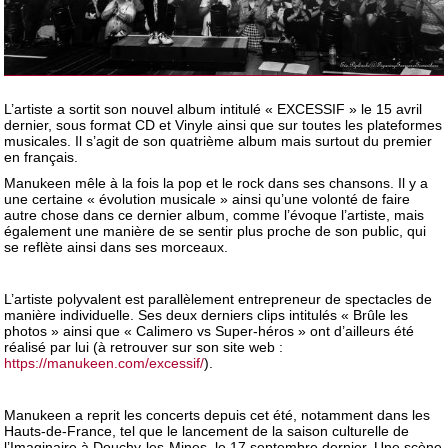
L’artiste a sortit son nouvel album intitulé « EXCESSIF » le 15 avril
dernier, sous format CD et Vinyle ainsi que sur toutes les plateformes
musicales. Il s’agit de son quatrième album mais surtout du premier
en français.
Manukeen mêle à la fois la pop et le rock dans ses chansons. Il y a
une certaine « évolution musicale » ainsi qu’une volonté de faire
autre chose dans ce dernier album, comme l’évoque l’artiste, mais
également une manière de se sentir plus proche de son public, qui
se reflète ainsi dans ses morceaux.
L’artiste polyvalent est parallèlement entrepreneur de spectacles de
manière individuelle. Ses deux derniers clips intitulés « Brûle les
photos » ainsi que « Calimero vs Super-héros » ont d’ailleurs été
réalisé par lui (à retrouver sur son site web :
https://manukeen.com/excessif/
).
Manukeen a reprit les concerts depuis cet été, notamment dans les
Hauts-de-France, tel que le lancement de la saison culturelle de
l’Imaginaire à Douchy-les-Mines, le 17 septembre dernier. Une scène