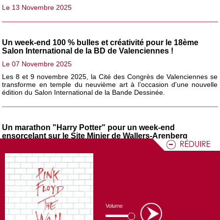
Le 13 Novembre 2025
Un week-end 100 % bulles et créativité pour le 18ème
Salon International de la BD de Valenciennes !
Le 07 Novembre 2025
Les 8 et 9 novembre 2025, la Cité des Congrès de Valenciennes se
transforme en temple du neuvième art à l’occasion d'une nouvelle
édition du Salon International de la Bande Dessinée.
Un marathon "Harry Potter" pour un week-end
ensorcelant sur le Site Minier de Wallers-Arenberg
Le 30 Octobre 2025
À la veille d’Halloween, le site minier d’Arenberg, à Wallers, se
prépare à se transformer en Poudlard !
Vendredi 31 octobre et samedi 1er novembre, les fans du jeune
sorcier sont attendus pour un
marathon «
Harry
Potter »
exceptionnel, organisé dans le cadre des
Journées
Fantastiques
de la Communauté d’Agglomération de La Porte du
Volume
Hainaut (CAPH).