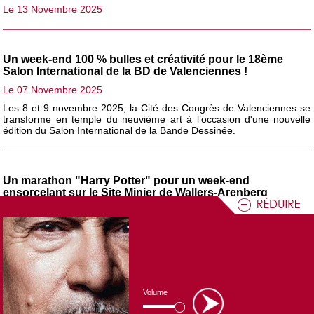
Le 13 Novembre 2025
Un week-end 100 % bulles et créativité pour le 18ème
Salon International de la BD de Valenciennes !
Le 07 Novembre 2025
Les 8 et 9 novembre 2025, la Cité des Congrès de Valenciennes se
transforme en temple du neuvième art à l’occasion d'une nouvelle
édition du Salon International de la Bande Dessinée.
Un marathon "Harry Potter" pour un week-end
ensorcelant sur le Site Minier de Wallers-Arenberg
Le 30 Octobre 2025
À la veille d’Halloween, le site minier d’Arenberg, à Wallers, se
prépare à se transformer en Poudlard !
Vendredi 31 octobre et samedi 1er novembre, les fans du jeune
sorcier sont attendus pour un
marathon «
Harry
Potter »
exceptionnel, organisé dans le cadre des
Journées
Fantastiques
de la Communauté d’Agglomération de La Porte du
Volume
Hainaut (CAPH).