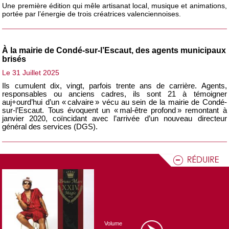
Une première édition qui mêle artisanat local, musique et animations,
portée par l’énergie de trois créatrices valenciennoises.
À la mairie de Condé-sur-l’Escaut, des agents municipaux
brisés
Le 31 Juillet 2025
Ils cumulent dix, vingt, parfois trente ans de carrière. Agents,
responsables ou anciens cadres, ils sont 21 à témoigner
auj+ourd’hui d’un « calvaire » vécu au sein de la mairie de Condé-
sur-l’Escaut. Tous évoquent un « mal-être profond » remontant à
janvier 2020, coïncidant avec l’arrivée d’un nouveau directeur
général des services (DGS).
Le Valenciennois a vibré aux coups de pédales du Tour
de France pour la troisième étape
Le 07 Juillet 2025
Valenciennes a été sous les projecteurs ce lundi 7 juillet 2025, à
l’occasion du départ de la troisième étape du Tour de France. Entre
ferveur populaire, météo capricieuse et mise en valeur du
patrimoine local, le passage de la Grande Boucle dans le
Volume