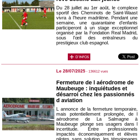
Du 28 juillet au 1er août, le complexe
sportif des Cheminots de Saint-Waast
vivra à l’heure madrilène. Pendant une
semaine, une quarantaine d’enfants
participeront à un stage exceptionnel
organisé par la Fondation Real Madrid,
sous l’œil des entraîneurs du
prestigieux club espagnol.
Le 28/07/2025
- 136612 vues
Fermeture de l aérodrome de
Maubeuge : inquiétudes et
désarroi chez les passionnés
d aviation
L annonce de la fermeture temporaire,
mais potentiellement prolongée, de l
aérodrome de La Salmagne à
Maubeuge plonge ses usagers dans l
incertitude. Entre professionnels
impactés économiquement et élèves
pilotes sans solution, les témoignages